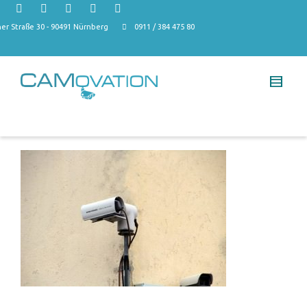
r Straße 30 - 90491 Nürnberg
0911 / 384 475 80