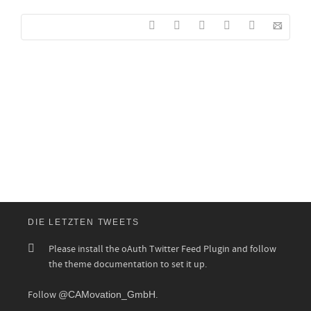
DIE LETZTEN TWEETS
Please install the oAuth Twitter Feed Plugin and follow
the theme documentation to set it up.
Follow
@CAMovation_GmbH
.