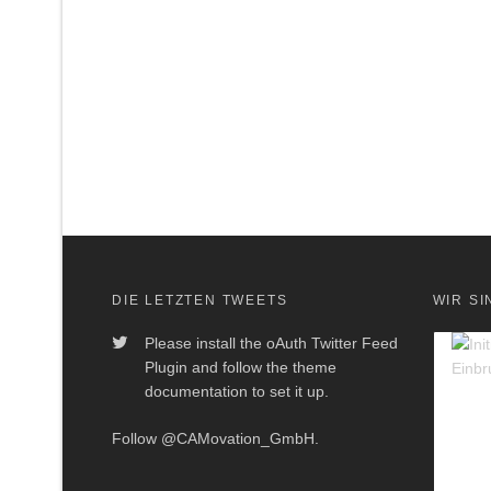
DIE LETZTEN TWEETS
WIR SI
Please install the oAuth Twitter Feed
Plugin and follow the theme
documentation to set it up.
Follow
@CAMovation_GmbH
.