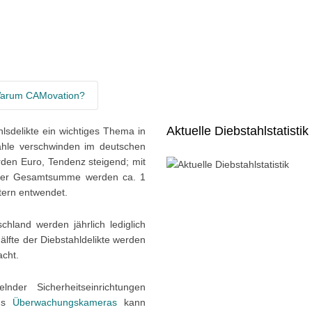
arum CAMovation?
Aktuelle Diebstahlstatistik
ahlsdelikte ein wichtiges Thema in
tähle verschwinden im deutschen
arden Euro, Tendenz steigend; mit
on der Gesamtsumme werden ca. 1
tern entwendet.
hland werden jährlich lediglich
älfte der Diebstahldelikte werden
acht.
der Sicherheitseinrichtungen
aus
Überwachungskameras
kann