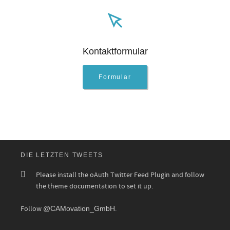
Kontaktformular
Formular
DIE LETZTEN TWEETS
Please install the oAuth Twitter Feed Plugin and follow
the theme documentation to set it up.
Follow
@CAMovation_GmbH
.