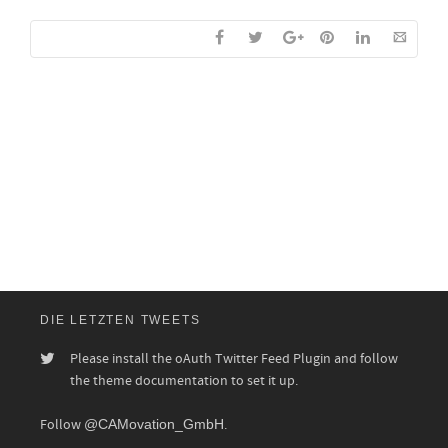
DIE LETZTEN TWEETS
Please install the oAuth Twitter Feed Plugin and follow
the theme documentation to set it up.
Follow
@CAMovation_GmbH
.