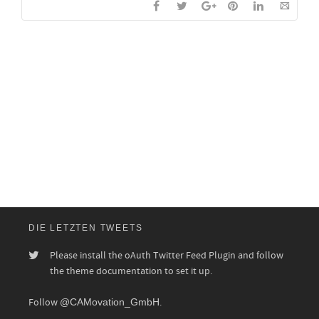
DIE LETZTEN TWEETS
Please install the oAuth Twitter Feed Plugin and follow
the theme documentation to set it up.
Follow
@CAMovation_GmbH
.