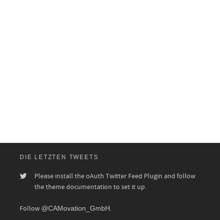
DIE LETZTEN TWEETS
Please install the oAuth Twitter Feed Plugin and follow
the theme documentation to set it up.
Follow
@CAMovation_GmbH
.