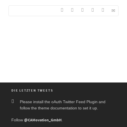
DIE LETZTEN TWEETS
Please install the oAuth Twitter Feed Plugin and
follow the theme documentation to set it up.
@CAMovation_GmbH
Follow
.