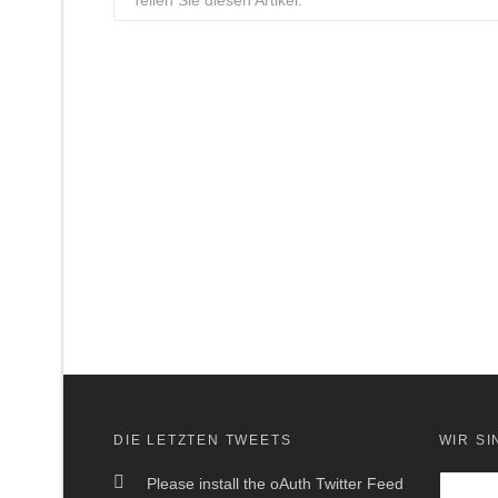
Teilen Sie diesen Artikel:
DIE LETZTEN TWEETS
WIR SI
Please install the oAuth Twitter Feed