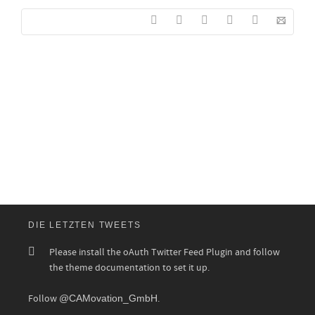
DIE LETZTEN TWEETS
Please install the oAuth Twitter Feed Plugin and follow
the theme documentation to set it up.
Follow
@CAMovation_GmbH
.