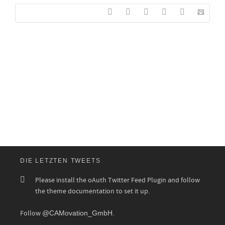
DIE LETZTEN TWEETS
Please install the oAuth Twitter Feed Plugin and follow
the theme documentation to set it up.
Follow
@CAMovation_GmbH
.