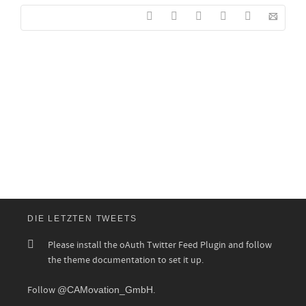
DIE LETZTEN TWEETS
Please install the oAuth Twitter Feed Plugin and follow
the theme documentation to set it up.
Follow
@CAMovation_GmbH
.